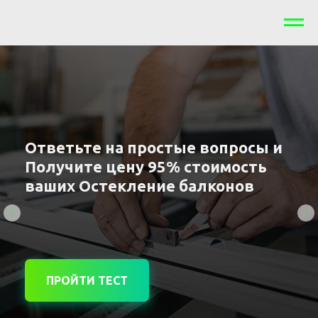
Оставь данные и Получи расчет
Ответьте на простые вопросы и
стоимости на О
Получите цену 95% стоимость
стекление
балконов за 5 минут
ваших О
стекление
балконов
РАССЧИТАТЬ СТОИМОСТЬ
ПРОЙТИ ТЕСТ