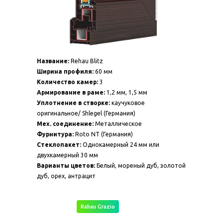
Название:
Rehau Blitz
Ширина профиля:
60 мм
Количество камер:
3
Армирование в раме:
1,2 мм, 1,5 мм
Уплотнение в створке:
каучуковое
оригинальное/ Shlegel (Германия)
Мех. соединение:
Металлическое
Фурнитура:
Roto NT (Германия)
Стеклопакет:
Однокамерный 24 мм или
двухкамерный 30 мм
Варианты цветов:
Белый, мореный дуб, золотой
дуб, орех, антрацит
Rahau Grazio