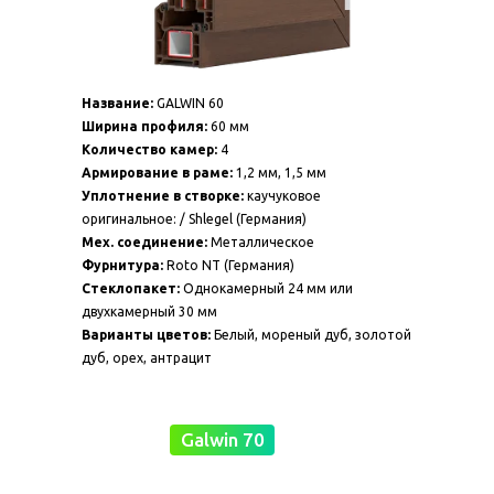
Название:
GALWIN 60
Ширина профиля:
60 мм
Количество камер:
4
Армирование в раме:
1,2 мм, 1,5 мм
Уплотнение в створке:
каучуковое
оригинальное: / Shlegel (Германия)
Мех. соединение:
Металлическое
Фурнитура:
Roto NT (Германия)
Стеклопакет:
Однокамерный 24 мм или
двухкамерный 30 мм
Варианты цветов:
Белый, мореный дуб, золотой
дуб, орех, антрацит
Galwin 70